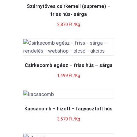
Szárnytöves csirkemell (supreme) –
friss hús- sárga
2,870
Ft
/Kg
Csirkecomb egész – friss hús – sárga
1,499
Ft
/Kg
Kacsacomb – hízott – fagyasztott hús
3,570
Ft
/Kg