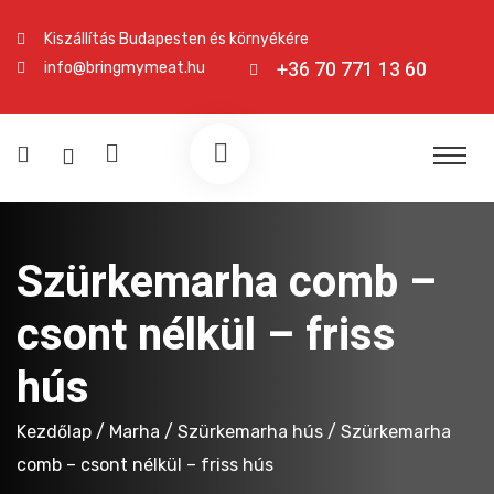
Kiszállítás Budapesten és környékére
+36 70 771 13 60
info@bringmymeat.hu
Szürkemarha comb –
csont nélkül – friss
hús
Kezdőlap
/
Marha
/
Szürkemarha hús
/ Szürkemarha
comb – csont nélkül – friss hús