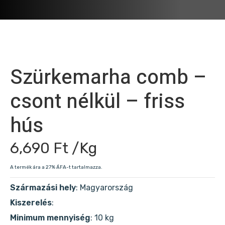
Szürkemarha comb –
csont nélkül – friss
hús
6,690
Ft
/Kg
A termék ára a 27% ÁFA-t tartalmazza.
Származási hely
: Magyarország
Kiszerelés
:
Minimum mennyiség
: 10 kg