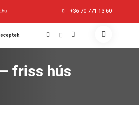
+36 70 771 13 60
.hu
eceptek
– friss hús