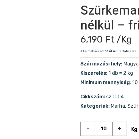
Szürkemar
nélkül – f
6,190
Ft
/Kg
A termék ára a 27% ÁFA-t tartalmazza.
Származási hely
: Magya
Kiszerelés
: 1 db = 2 kg
Minimum mennyiség
: 10
Cikkszám:
sz0004
Kategóriák:
Marha
,
Szür
Kg