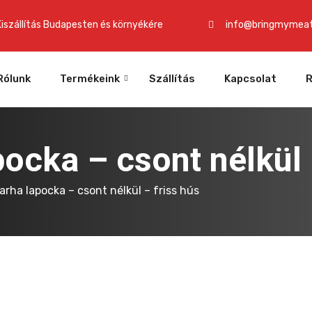
Kiszállítás Budapesten és környékére
info@bringmymeat
Rólunk
Termékeink
Szállítás
Kapcsolat
R
ocka – csont nélkül 
rha lapocka – csont nélkül – friss hús