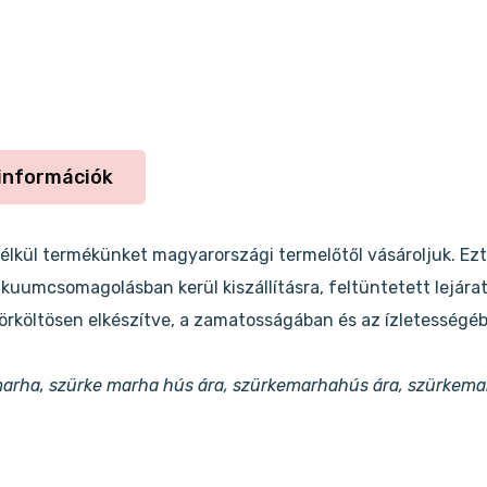
információk
lkül termékünket magyarországi termelőtől vásároljuk. Ezt
kuumcsomagolásban kerül kiszállításra, feltüntetett lejárati
örköltösen elkészítve, a zamatosságában és az ízletességé
kemarha, szürke marha hús ára, szürkemarhahús ára, szürkem