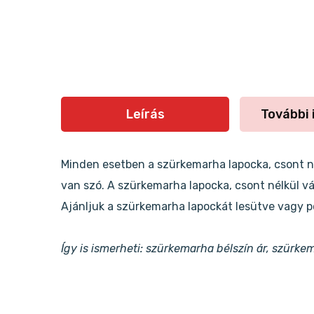
Leírás
További 
Minden esetben a szürkemarha lapocka, csont né
van szó. A szürkemarha lapocka, csont nélkül vá
Ajánljuk a szürkemarha lapockát lesütve vagy p
Így is ismerheti: szürkemarha bélszín ár, szür