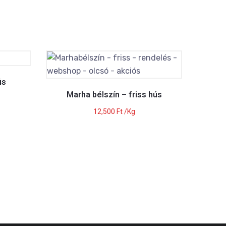
ús
Marha bélszín – friss hús
12,500
Ft
/Kg