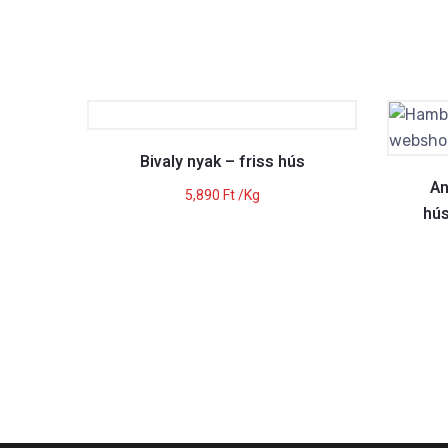
Bivaly nyak – friss hús
An
5,890
Ft
/Kg
hús