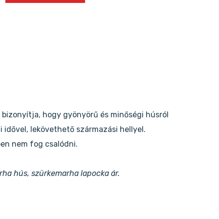
 bizonyítja, hogy gyönyörű és minőségi húsról
 idővel, lekövethető származási hellyel.
ben nem fog csalódni.
arha hús, szürkemarha lapocka ár.