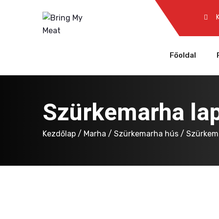
Főoldal
Szürkemarha lap
Kezdőlap
/
Marha
/
Szürkemarha hús
/ Szürkema