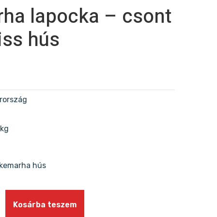
ha lapocka – csont
riss hús
rország
 kg
kemarha hús
Kosárba teszem